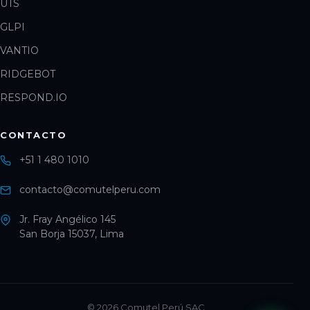
UTS
GLPI
VANTIO
RIDGEBOT
RESPOND.IO
CONTACTO
+51 1 480 1010
contacto@comutelperu.com
Jr. Fray Angélico 145
San Borja 15037, Lima
©
2026
Comutel Perú SAC.