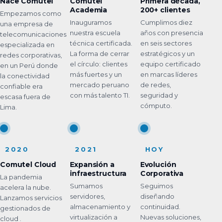
Nace Comutel
Comutel
Primera década,
Academia
200+ clientes
Empezamos como
Inauguramos
Cumplimos diez
una empresa de
nuestra escuela
años con presencia
telecomunicaciones
técnica certificada.
en seis sectores
especializada en
La forma de cerrar
estratégicos y un
redes corporativas,
el círculo: clientes
equipo certificado
en un Perú donde
más fuertes y un
en marcas líderes
la conectividad
mercado peruano
de redes,
confiable era
con más talento TI.
seguridad y
escasa fuera de
cómputo.
Lima.
2020
2021
HOY
Comutel Cloud
Expansión a
Evolución
infraestructura
Corporativa
La pandemia
Sumamos
Seguimos
acelera la nube.
servidores,
diseñando
Lanzamos servicios
almacenamiento y
continuidad.
gestionados de
virtualización a
Nuevas soluciones,
cloud .