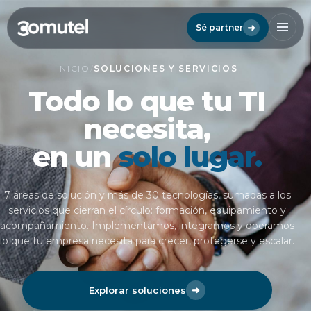
➜
Sé partner
INICIO
/
SOLUCIONES Y SERVICIOS
Todo lo que tu TI
necesita,
en un
solo lugar.
7 áreas de solución y más de 30 tecnologías, sumadas a los
servicios que cierran el círculo: formación, equipamiento y
acompañamiento. Implementamos, integramos y operamos
lo que tu empresa necesita para crecer, protegerse y escalar.
➜
Explorar soluciones