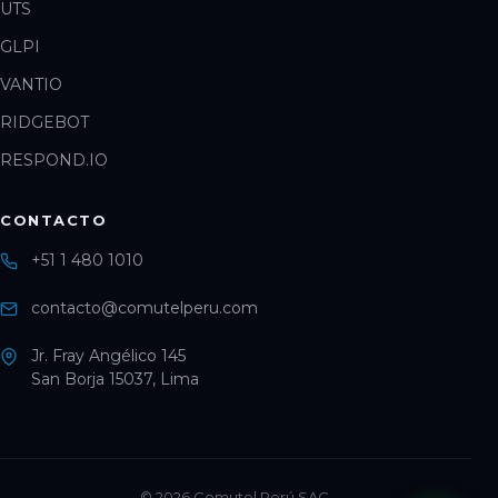
UTS
GLPI
VANTIO
RIDGEBOT
RESPOND.IO
CONTACTO
+51 1 480 1010
contacto@comutelperu.com
Jr. Fray Angélico 145
San Borja 15037, Lima
©
2026
Comutel Perú SAC.