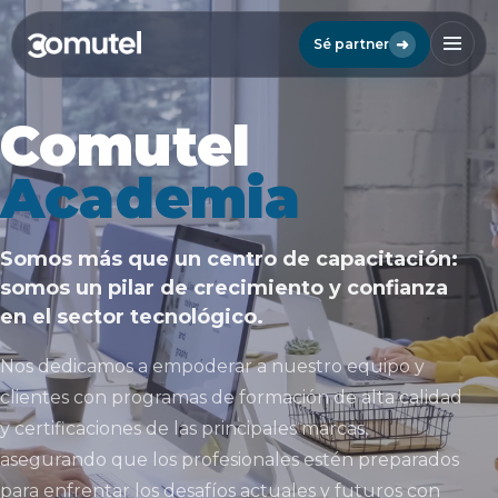
➜
Sé partner
Comutel
Academia
Somos más que un centro de capacitación:
somos un pilar de crecimiento y confianza
en el sector tecnológico.
Nos dedicamos a empoderar a nuestro equipo y
clientes con programas de formación de alta calidad
y certificaciones de las principales marcas,
asegurando que los profesionales estén preparados
para enfrentar los desafíos actuales y futuros con