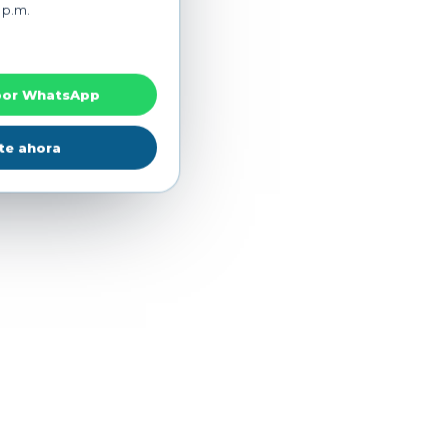
 p.m.
Presencial
por WhatsApp
te ahora