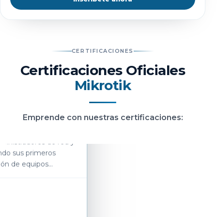
CERTIFICACIONES
Certificaciones Oficiales
Mikrotik
ified Network
Emprende con nuestras certificaciones:
ministradores de red y
ndo sus primeros
ción de equipos
Próximamente
2 días de 9 hrs c/u
De 9:00 a.m. a 6:00 p.m.