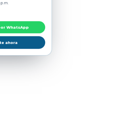
 p.m.
Presencial
por WhatsApp
te ahora