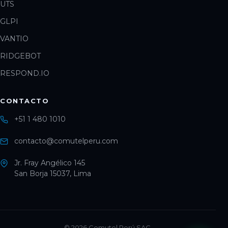
UTS
GLPI
VANTIO
RIDGEBOT
RESPOND.IO
CONTACTO
+51 1 480 1010
contacto@comutelperu.com
Jr. Fray Angélico 145
San Borja 15037, Lima
©
2026
Comutel Perú SAC.