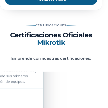
CERTIFICACIONES
Certificaciones Oficiales
Mikrotik
ified Network
Emprende con nuestras certificaciones:
ministradores de red y
ndo sus primeros
ción de equipos
Próximamente
2 días de 9 hrs c/u
De 9:00 a.m. a 6:00 p.m.