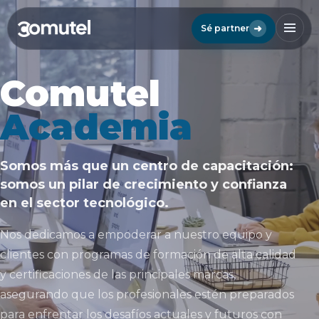
➜
Sé partner
Comutel
Academia
Somos más que un centro de capacitación:
somos un pilar de crecimiento y confianza
en el sector tecnológico.
Nos dedicamos a empoderar a nuestro equipo y
clientes con programas de formación de alta calidad
y certificaciones de las principales marcas,
asegurando que los profesionales estén preparados
para enfrentar los desafíos actuales y futuros con